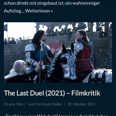
schon direkt mit eingebaut ist; ein wahnsinniger
Aufstieg…
Weiterlesen »
The Last Duel (2021) – Filmkritik
Drama
,
Film
von
Christoph Müller
10. Oktober 2021