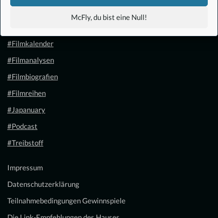
#Anime
McFly, du bist eine Null!
#1.21 Gigawatt
#Filmkalender
#Filmanalysen
#Filmbiografien
#Filmreihen
#Japanuary
#Podcast
#Treibstoff
Impressum
Datenschutzerklärung
Teilnahmebedingungen Gewinnspiele
Die Link-Empfehlungen des Hauses