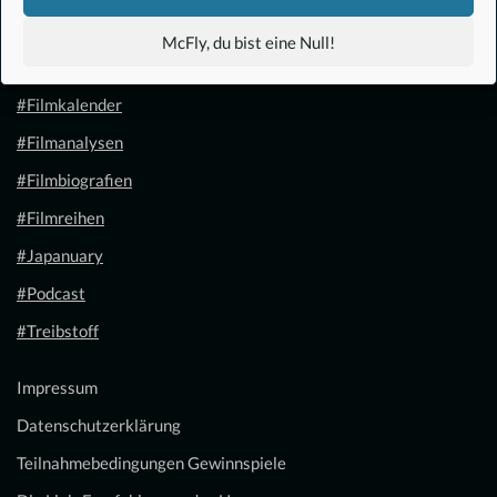
#Anime
McFly, du bist eine Null!
#1.21 Gigawatt
#Filmkalender
#Filmanalysen
#Filmbiografien
#Filmreihen
#Japanuary
#Podcast
#Treibstoff
Impressum
Datenschutzerklärung
Teilnahmebedingungen Gewinnspiele