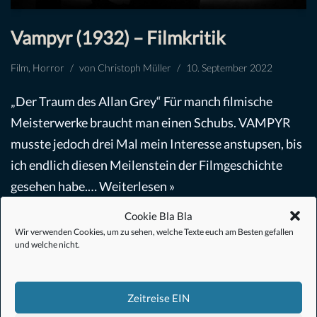
Vampyr (1932) – Filmkritik
Film
,
Horror
von
Christoph Müller
10. September 2022
„Der Traum des Allan Grey“ Für manch filmische
Meisterwerke braucht man einen Schubs. VAMPYR
musste jedoch drei Mal mein Interesse anstupsen, bis
ich endlich diesen Meilenstein der Filmgeschichte
gesehen habe.…
Weiterlesen »
Cookie Bla Bla
Wir verwenden Cookies, um zu sehen, welche Texte euch am Besten gefallen
und welche nicht.
Zeitreise EIN
#Anime