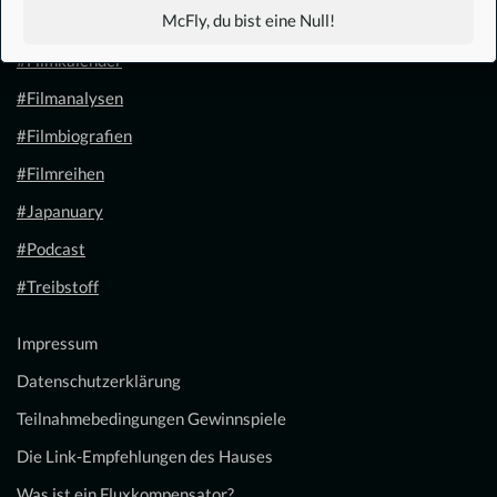
McFly, du bist eine Null!
#1.21 Gigawatt
#Filmkalender
#Filmanalysen
#Filmbiografien
#Filmreihen
#Japanuary
#Podcast
#Treibstoff
Impressum
Datenschutzerklärung
Teilnahmebedingungen Gewinnspiele
Die Link-Empfehlungen des Hauses
Was ist ein Fluxkompensator?