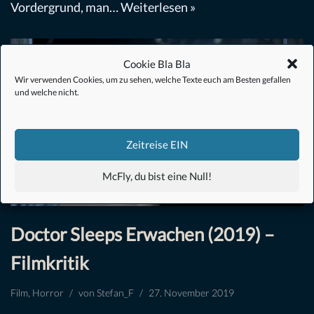
Vordergrund, man…
Weiterlesen »
Cookie Bla Bla
Wir verwenden Cookies, um zu sehen, welche Texte euch am Besten gefallen
und welche nicht.
Zeitreise EIN
McFly, du bist eine Null!
Doctor Sleeps Erwachen (2019) –
Filmkritik
Film
,
Horror
von
Stefan_F
27. November 2019