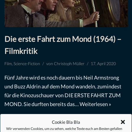
Die erste Fahrt zum Mond (1964) –
Filmkritik
Film
,
Science-Fiction
von
Christoph Müller
17. April 2020
Fünf Jahre wird es noch dauern bis Neil Armstrong
und Buzz Aldrin auf dem Mond wandeln, zumindest
für die Kinozuschauer von DIE ERSTE FAHRT ZUM
MOND. Sie durften bereits das…
Weiterlesen »
Cookie Bla Bla
Wir verwenden Cookies, um zu sehen, welche Texte euch am Besten gefallen