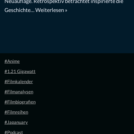
Neuauflage. Retrospektiv betrachtet inspirierte die
Geschichte…
Weiterlesen »
#Anime
#1.21 Gigawatt
#Filmkalender
#Filmanalysen
#Filmbiografien
#Filmreihen
#Japanuary
#Podcast