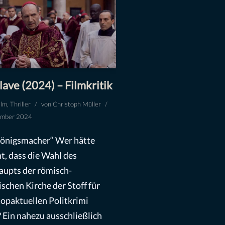
ave (2024) – Filmkritik
ilm
,
Thriller
von
Christoph Müller
ember 2024
önigsmacher“ Wer hätte
t, dass die Wahl des
upts der römisch-
ischen Kirche der Stoff für
topaktuellen Politkrimi
? Ein nahezu ausschließlich