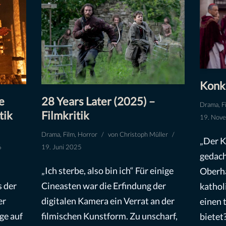
Konkl
e
28 Years Later (2025) –
Drama
,
F
tik
Filmkritik
19. Nov
Drama
,
Film
,
Horror
von
Christoph Müller
„Der K
6
19. Juni 2025
gedach
„Ich sterbe, also bin ich“ Für einige
Oberha
s der
Cineasten war die Erfindung der
kathol
er
digitalen Kamera ein Verrat an der
einen 
ge auf
filmischen Kunstform. Zu unscharf,
bietet