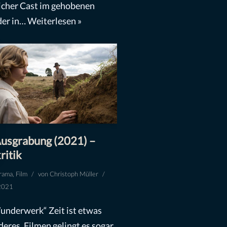
cher Cast im gehobenen
 der in…
Weiterlesen »
usgrabung (2021) –
ritik
rama
,
Film
von
Christoph Müller
2021
underwerk“ Zeit ist etwas
eres. Filmen gelingt es sogar