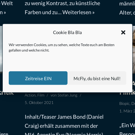
e Welt
zu wenig Kontrast, zu künstliche
männli
n »
Farben und zu…
Weiterlesen »
Alter,
Cookie Bla Bla
Wir verwenden Cookies, um zu sehen, welche Texte euch am Besten
gefallen und welche nicht.
Zeitreise EIN
McFly, du bist eine Null!
Skyfall (2012) – Filmkritik
Die A
ritik
Filmk
Action
,
Film
von
Stefan Jung
5. Oktober 2021
Biopic
,
D
1. März 
Inhalt/Teaser James Bond (Daniel
„Ein W
Craig) erhält zusammen mit der
dere
Besond
MI6-Agentin Eve (Naomie Harris)