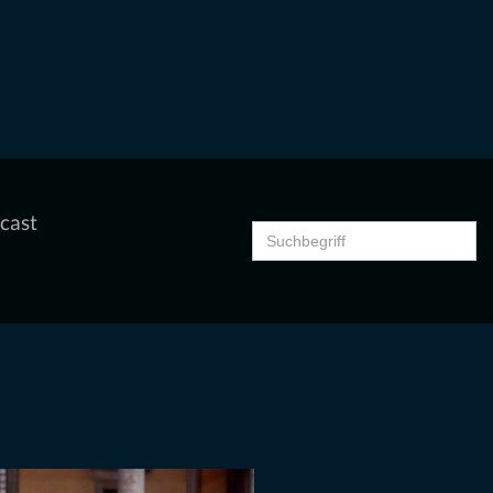
cast
Search
for: