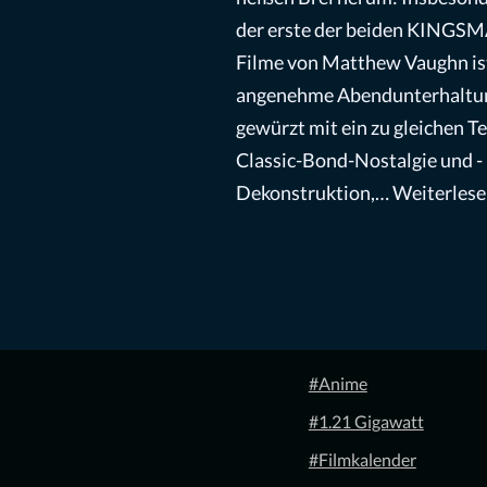
der erste der beiden KINGS
Filme von Matthew Vaughn is
angenehme Abendunterhaltu
gewürzt mit ein zu gleichen Te
Classic-Bond-Nostalgie und -
Dekonstruktion,…
Weiterlese
#Anime
#1.21 Gigawatt
#Filmkalender