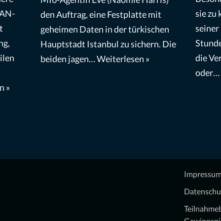
MAN-
sie zu 
den Auftrag, eine Festplatte mit
t
seiner
geheimen Daten in der türkischen
ng,
Stunde
Hauptstadt Istanbul zu sichern. Die
ilen
die Ve
beiden jagen…
Weiterlesen »
oder…
n »
Impressu
Datenschu
Teilnahme
Gewinnspi