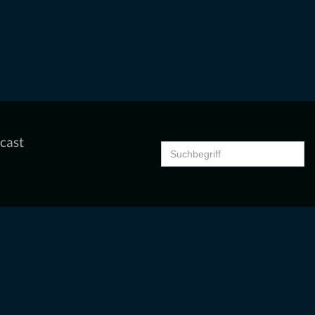
cast
Search
for: