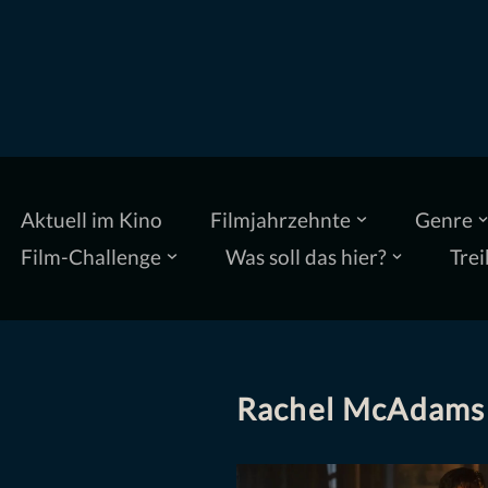
Zum
Inhalt
springen
Aktuell im Kino
Filmjahrzehnte
Genre
Film-Challenge
Was soll das hier?
Trei
Rachel McAdams