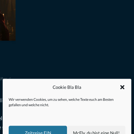
ller
Cookie Bla Bla
lich
Wir verwenden Cookies, um zu sehen, welche Texte euch am Besten
gefallen und welche nicht.
lfilm-
 sich
Zeitreise EIN
McFly, du bist eine Null!