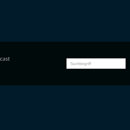
cast
Search
for: