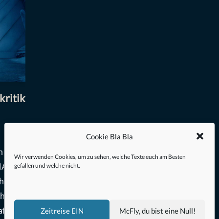
kritik
Cookie Bla Bla
n mehr
Wir verwenden Cookies, um zu sehen, welche Texte euch am Besten
RMAN
gefallen und welche nicht.
h
cht
afteste
Zeitreise EIN
McFly, du bist eine Null!