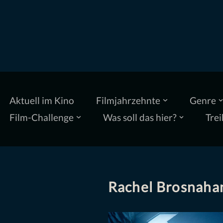
Zum
Inhalt
springen
Aktuell im Kino
Filmjahrzehnte
Genre
Film-Challenge
Was soll das hier?
Trei
Rachel Brosnaha