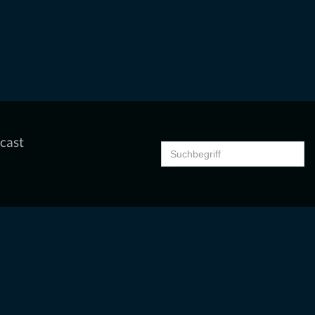
cast
Search
for: