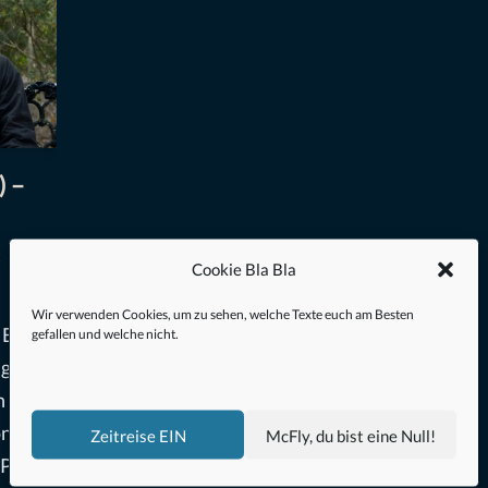
) –
t
Cookie Bla Bla
Wir verwenden Cookies, um zu sehen, welche Texte euch am Besten
 Eine
gefallen und welche nicht.
ngt
n
on Paul
Zeitreise EIN
McFly, du bist eine Null!
 Punkt.