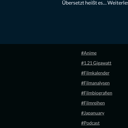
Übersetzt heißt es…
Weiterle
#Anime
#1.21 Gigawatt
#Filmkalender
#Filmanalysen
#Filmbiografien
#Filmreihen
#Japanuary
#Podcast