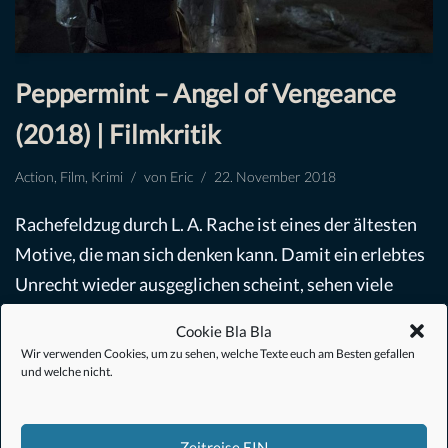
Peppermint – Angel of Vengeance
(2018) | Filmkritik
Action
,
Film
,
Krimi
von
Eric
22. November 2018
Rachefeldzug durch L. A. Rache ist eines der ältesten
Motive, die man sich denken kann. Damit ein erlebtes
Unrecht wieder ausgeglichen scheint, sehen viele
Figuren nur den Weg der Rache.…
Weiterlesen »
Cookie Bla Bla
Wir verwenden Cookies, um zu sehen, welche Texte euch am Besten gefallen
und welche nicht.
Zeitreise EIN