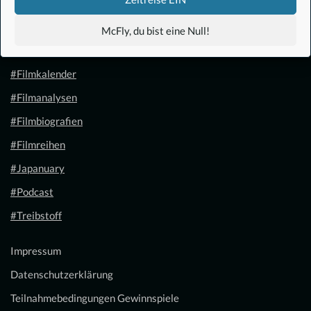
#Anime
McFly, du bist eine Null!
#1.21 Gigawatt
#Filmkalender
#Filmanalysen
#Filmbiografien
#Filmreihen
#Japanuary
#Podcast
#Treibstoff
Impressum
Datenschutzerklärung
Teilnahmebedingungen Gewinnspiele