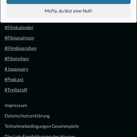
#Anime
McFly, du bist eine Null!
#1.21 Gigawatt
#Filmkalender
#Filmanalysen
#Filmbiografien
#Filmreihen
#Japanuary
#Podcast
#Treibstoff
Impressum
Datenschutzerklärung
Teilnahmebedingungen Gewinnspiele
Die Link-Empfehlungen des Hauses