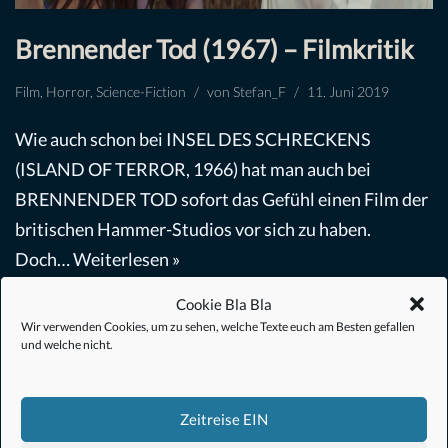
Brennender Tod (1967) – Filmkritik
Film
,
Horror
,
Science-Fiction
von
Stefan_F
11. Juni 2019
Wie auch schon bei INSEL DES SCHRECKENS
(ISLAND OF TERROR, 1966) hat man auch bei
BRENNENDER TOD sofort das Gefühl einen Film der
britischen Hammer-Studios vor sich zu haben.
Doch…
Weiterlesen »
Cookie Bla Bla
Wir verwenden Cookies, um zu sehen, welche Texte euch am Besten gefallen
und welche nicht.
Zeitreise EIN
#Anime