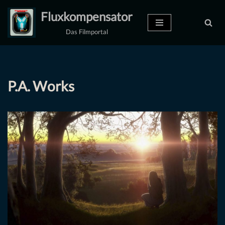
Fluxkompensator
Zum
Das Filmportal
Inhalt
springen
P.A. Works