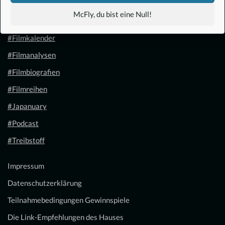
#Anime
McFly, du bist eine Null!
#1.21 Gigawatt
#Filmkalender
#Filmanalysen
#Filmbiografien
#Filmreihen
#Japanuary
#Podcast
#Treibstoff
Impressum
Datenschutzerklärung
Teilnahmebedingungen Gewinnspiele
Die Link-Empfehlungen des Hauses