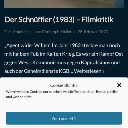
Der Schnüffler (1983) – Filmkritik
Film
,
Komödie
von
Christoph Müller
28. Februar 2020
„Agent wider Willen“ Im Jahr 1983 steckte man noch
mit halbem Fuß im Kalten Krieg. Es war ein Kampf Ost
gegen West, Kommunismus gegen Kapitalismus und
auch der Geheimdienste KGB…
Weiterlesen »
Cookie Bla Bla
Wir verwenden Cookies, um zu sehen, welche Texte euch am Besten gefallen
und welche nicht.
Zeitreise EIN
#Anime