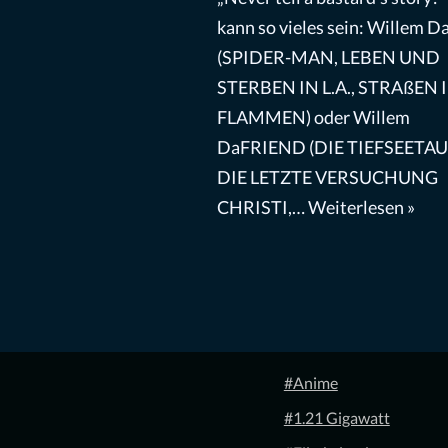
kann so vieles sein: Willem 
(SPIDER-MAN, LEBEN UND
STERBEN IN L.A., STRAßEN 
FLAMMEN) oder Willem
DaFRIEND (DIE TIEFSEETA
DIE LETZTE VERSUCHUNG
CHRISTI,…
Weiterlesen »
#Anime
#1.21 Gigawatt