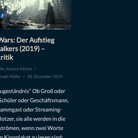
Wars: Der Aufstieg
lkers (2019) –
ritik
ilm
,
Science-Fiction
stoph Müller
18. Dezember 2019
ugeständnis“ Ob Groß oder
 Schüler oder Geschäftsmann,
tammgast oder Streaming-
otzer, sie alle werden in die
strömen, wenn zwei Worte
m Kinoplakat zu lesen sind: