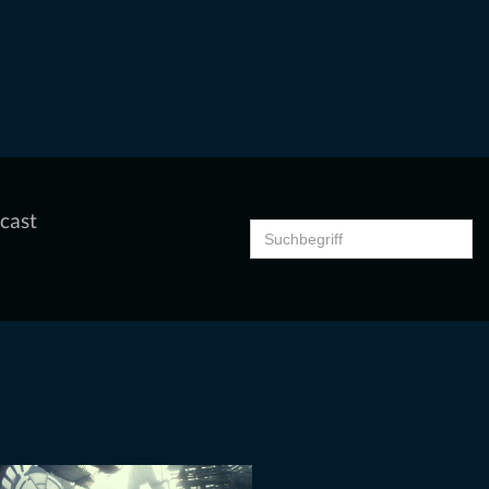
cast
Search
for: