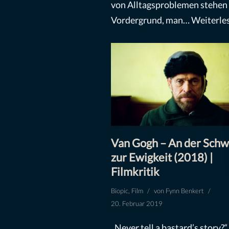
von Alltagsproblemen stehen
Vordergrund, man…
Weiterles
Van Gogh – An der Schw
zur Ewigkeit (2018) |
Filmkritik
Biopic
,
Film
von
Fynn Benkert
20. Februar 2019
„Never tell a bastard’s story?“