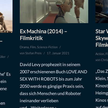
Ex Machina (2014) –
Star 
Filmkritik
Skywa
–
Filmk
Drama
,
Film
,
Science-Fiction
von
Stefan Preis
17. Januar 2021
Action
,
F
ller
von
Chri
David Levy prophezeit in seinem
„Das Z
2007 erschienenen Buch LOVE AND
he“ Es
Klein,
SEX WITH ROBOTS bis zum Jahr
 ein
Kinos
2050 werde es gängige Praxis sein,
gene
Heimgl
dass sich Menschen und Roboter
Kinos 
ineinander verlieben
sen
auf de
und…
Weiterlesen »