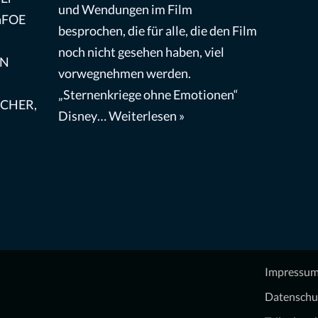
und Wendungen im Film
DaFOE
besprochen, die für alle, die den Film
noch nicht gesehen haben, viel
IN
vorwegnehmen werden.
„Sternenkriege ohne Emotionen“
UCHER,
Disney…
Weiterlesen »
Impressu
Datenschu