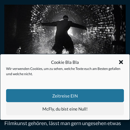
Cookie Bla Bla
Wir verwenden Cookies, um zu sehen, welche Texte euch am Besten gefallen
und welche nicht.
Der dritte Mann (1949) – Filmkritik
Film
,
Krimi
von
Christoph Müller
10. November 2020
Zeitreise EIN
„Grundkurs in Filmgeschichte“ Manche Filme, von
McFly, du bist eine Null!
denen man weiß, dass sie zu den Meilensteilen der
Filmkunst gehören, lässt man gern ungesehen etwas