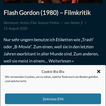
Flash Gordon (1980) – Filmkritik
Abenteuer
,
Action
,
Film
,
Science-Fiction
von
Stefan_F
13. August 2020
Nur sehr ungern benutze ich Etiketten wie „Trash“
oder „B-Movie“. Zum einen, weil sie in den letzten
Jahren exorbitant in aller Munde sind. Zum anderen,
weil sie meist in einem…
Weiterlesen »
Cookie Bla Bla
Wir verwenden Cookies, um zu sehen, welche Texte euch am Besten gefallen
und welche nicht.
Zeitreise EIN
#Anime