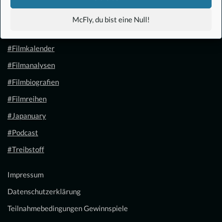
#Anime
McFly, du bist eine Null!
#1.21 Gigawatt
#Filmkalender
#Filmanalysen
#Filmbiografien
#Filmreihen
#Japanuary
#Podcast
#Treibstoff
Impressum
Datenschutzerklärung
Teilnahmebedingungen Gewinnspiele