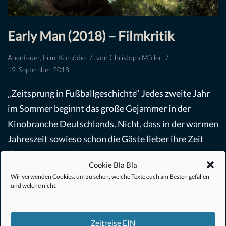
Early Man (2018) – Filmkritik
Abenteuer
,
Film
,
Komödie
von
Christoph Müller
19. September 2018
„Zeitsprung in Fußballgeschichte“ Jedes zweite Jahr
im Sommer beginnt das große Gejammer in der
Kinobranche Deutschlands. Nicht, dass in der warmen
Jahreszeit sowieso schon die Gäste lieber ihre Zeit
draußen…
Weiterlesen »
Cookie Bla Bla
Wir verwenden Cookies, um zu sehen, welche Texte euch am Besten gefallen
und welche nicht.
Zeitreise EIN