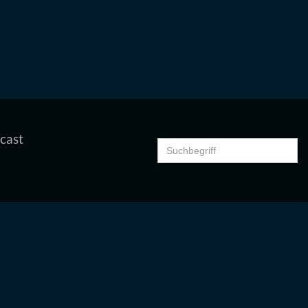
cast
Search
for: