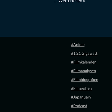
…
Weiterlesen »
#Anime
#1.21 Gigawatt
#Filmkalender
#Filmanalysen
#Filmbiografien
#Filmreihen
#Japanuary
#Podcast