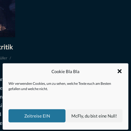
ritik
üller
Cookie Bla Bla
an
Wir verwenden Cookies, um zu sehen, welche Texte euch am Besten
ei
gefallen und welche nicht.
am
ind es
8
Zeitreise EIN
McFly, du bist eine Null!
end,