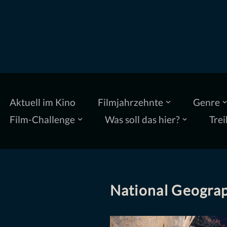
Zum
Inhalt
springen
Aktuell im Kino
Filmjahrzehnte
Genre
Film-Challenge
Was soll das hier?
Trei
National Geogra