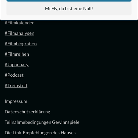
#Anime
McFly, du bist eine Null!
#1.21 Gigawatt
#Filmkalender
#Filmanalysen
#Filmbiografien
#Filmreihen
#Japanuary
#Podcast
#Treibstoff
Impressum
Datenschutzerklärung
Teilnahmebedingungen Gewinnspiele
Die Link-Empfehlungen des Hauses