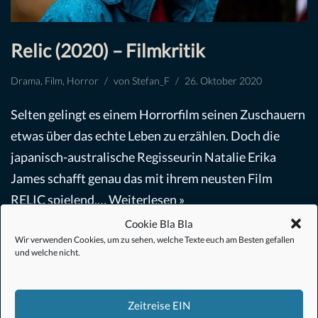
Relic (2020) – Filmkritik
Drama
,
Film
,
Horror
von
Stefan_F
26. Oktober 2020
Selten gelingt es einem Horrorfilm seinen Zuschauern
etwas über das echte Leben zu erzählen. Doch die
japanisch-australische Regisseurin Natalie Erika
James schafft genau das mit ihrem neusten Film
RELIC spielend.…
Weiterlesen »
Cookie Bla Bla
Wir verwenden Cookies, um zu sehen, welche Texte euch am Besten gefallen
und welche nicht.
Zeitreise EIN