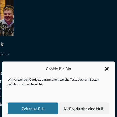
ik
ranz
Cookie Bla Bla
nt
Wir verwenden Cookies, um zu sehen, welche Texte euch am Besten
ennen.
gefallen und welche nicht.
n
as
den
Zeitreise EIN
McFly, du bist eine Null!