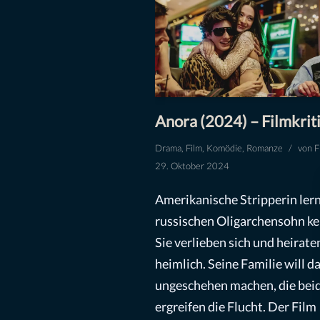
Anora (2024) – Filmkrit
Drama
,
Film
,
Komödie
,
Romanze
von
F
29. Oktober 2024
Amerikanische Stripperin ler
russischen Oligarchensohn k
Sie verlieben sich und heirate
heimlich. Seine Familie will d
ungeschehen machen, die bei
ergreifen die Flucht. Der Film