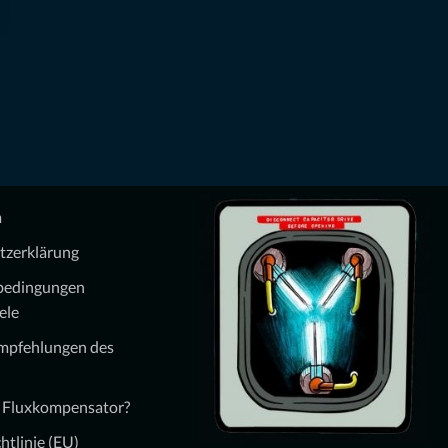
m
tzerklärung
bedingungen
ele
Empfehlungen des
n Fluxkompensator?
htlinie (EU)