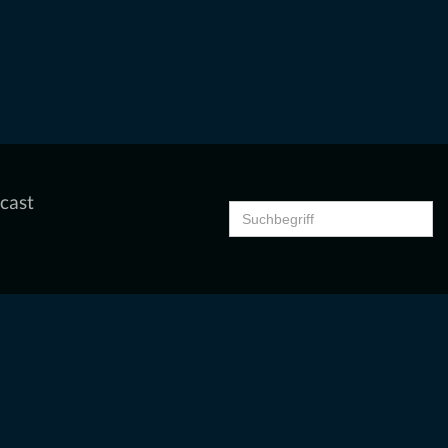
cast
Search
for: