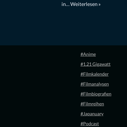
in…
Weiterlesen »
#Anime
#1.21 Gigawatt
#Filmkalender
#Filmanalysen
#Filmbiografien
#Filmreihen
#Japanuary
#Podcast