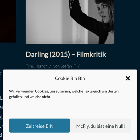
Darling (2015) – Filmkritik
Film
,
Horror
von
Stefan_F
2023
13. Oktober 2019
Cookie Bla Bla
Gleich zu Anfang möchte ich
Wir verwenden Cookies, um zu sehen, welche Texte euch am Besten
 Lucio
gefallen und welche nicht.
betonen, dass DARLING beileibe
Werbung
kein einfacher Film ist. DARLING
ngen
wirft alle bekannten Muster des
 wir
Genres über den Haufen, tritt sie mit
Zeitreise EIN
McFly, du bist eine Null!
icher
Füßen und errichtet