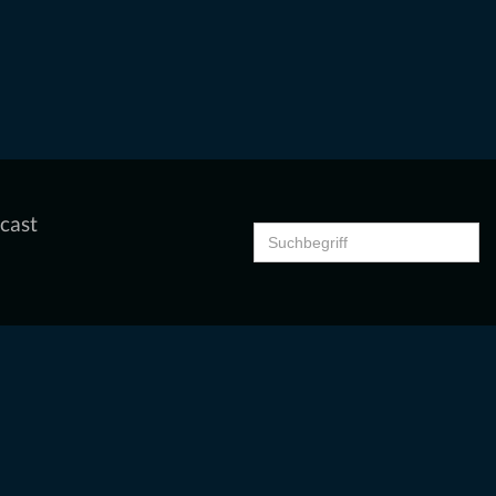
cast
Search
for: