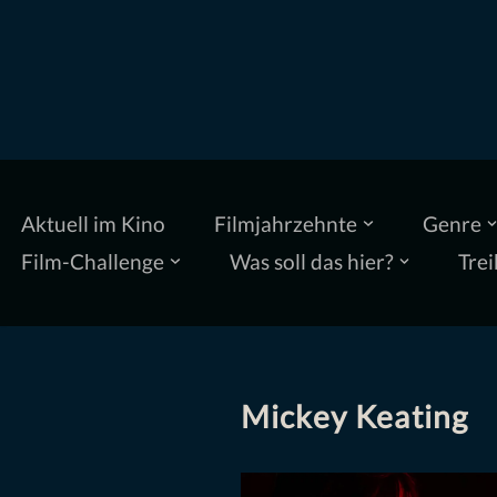
Zum
Inhalt
springen
Aktuell im Kino
Filmjahrzehnte
Genre
Film-Challenge
Was soll das hier?
Trei
Mickey Keating