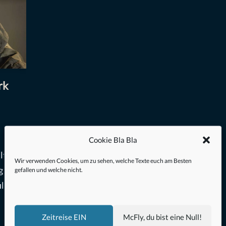
rk
Cookie Bla Bla
lt mit
Wir verwenden Cookies, um zu sehen, welche Texte euch am Besten
 .
gefallen und welche nicht.
ilme,
Zeitreise EIN
McFly, du bist eine Null!