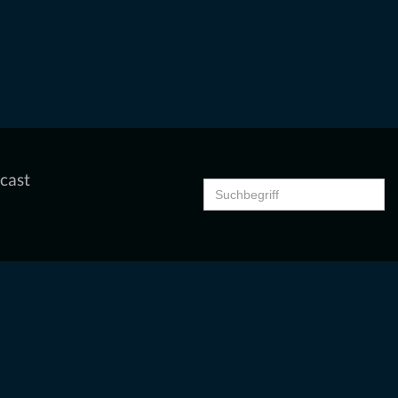
cast
Search
for: