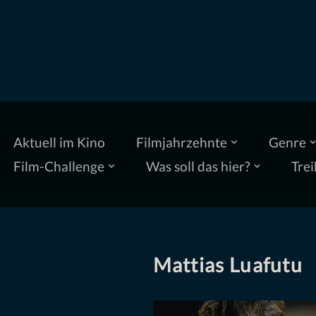
Zum
Inhalt
springen
Aktuell im Kino
Filmjahrzehnte
Genre
Film-Challenge
Was soll das hier?
Trei
Mattias Luafutu