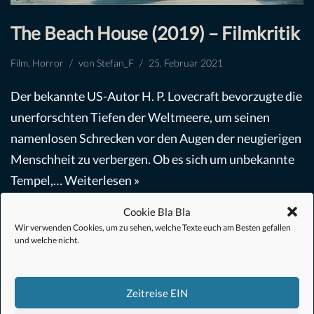
The Beach House (2019) – Filmkritik
Film
,
Horror
von
Stefan_F
25. Februar 2021
Der bekannte US-Autor H. P. Lovecraft bevorzugte die
unerforschten Tiefen der Weltmeere, um seinen
namenlosen Schrecken vor den Augen der neugierigen
Menschheit zu verbergen. Ob es sich um unbekannte
Tempel,…
Weiterlesen »
Cookie Bla Bla
Wir verwenden Cookies, um zu sehen, welche Texte euch am Besten gefallen
und welche nicht.
Zeitreise EIN
#Anime