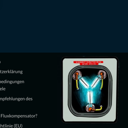
m
tzerklärung
bedingungen
ele
Empfehlungen des
n Fluxkompensator?
htlinie (EU)