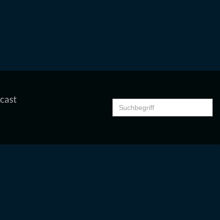
cast
Search
for: