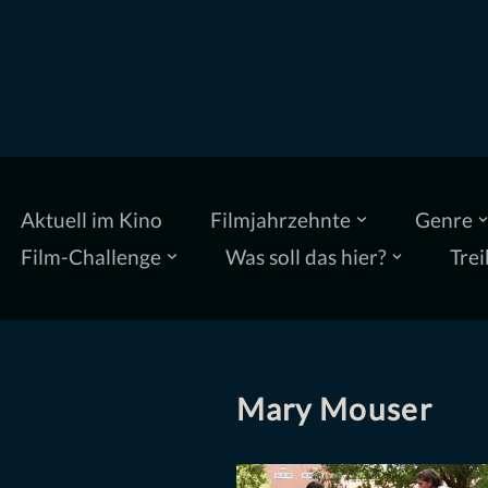
Zum
Inhalt
springen
Aktuell im Kino
Filmjahrzehnte
Genre
Film-Challenge
Was soll das hier?
Trei
Mary Mouser