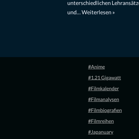
unterschiedlichen Lehransät
und…
Weiterlesen »
#Anime
#1.21 Gigawatt
#Filmkalender
#Filmanalysen
#Filmbiografien
#Filmreihen
#Japanuary