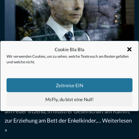
Cookie Bla Bla
Wir verwenden Cookies, um zu sehen, welche Texte euch am Besten gefallen
und welche nicht.
Ghost Stories (2017) – Filmkritik
Fantasy
,
Film
,
Horror
,
Thriller
von
Niels
19. April 2018
Zeitreise EIN
„Glaubst du an Geister?“ Seit jeher erzählen sich die
McFly, du bist eine Null!
Menschen Gruselgeschichten. Ob nun nach der Jagd
am Feuer sitzend, in illustrer Gesellschaft am Kamin,
zur Erziehung am Bett der Enkelkinder,…
Weiterlesen
»