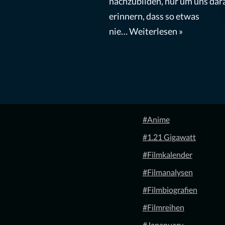
nachzubilden, nur um uns dar
erinnern, dass so etwas
nie…
Weiterlesen »
#Anime
#1.21 Gigawatt
#Filmkalender
#Filmanalysen
#Filmbiografien
#Filmreihen
#Japanuary