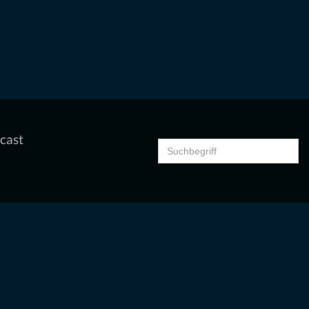
cast
Search
for: