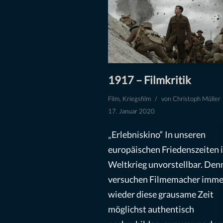
1917 – Filmkritik
Film
,
Kriegsfilm
von
Christoph Müller
17. Januar 2020
„Erlebniskino“ In unseren
europäischen Friedenszeiten i
Weltkrieg unvorstellbar. Den
versuchen Filmemacher imme
wieder diese grausame Zeit
möglichst authentisch