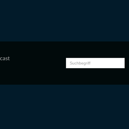
cast
Search
for: