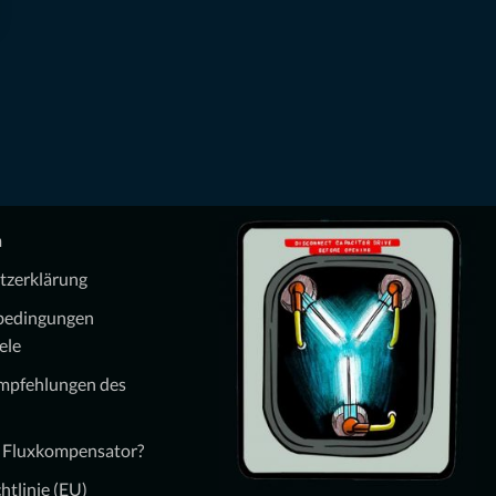
m
tzerklärung
bedingungen
ele
Empfehlungen des
n Fluxkompensator?
htlinie (EU)