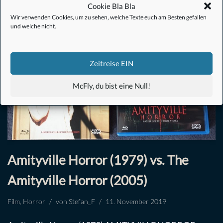
Cookie Bla Bla
Wir verwenden Cookies, um zu sehen, welche Texte euch am Besten gefallen
und welche nicht.
Zeitreise EIN
McFly, du bist eine Null!
Amityville Horror (1979) vs. The
Amityville Horror (2005)
Film
,
Horror
von
Stefan_F
11. November 2019