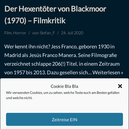
Der Hexentöter von Blackmoor
(1970) – Filmkritik
Film
,
Horror
von
Stefan_F
24. Juli 2020
Wer kennt ihn nicht? Jess Franco, geboren 1930 in
Madrid als Jesús Franco Manera. Seine Filmografie
verzeichnet schlappe 206(!) Titel, in einem Zeitraum
von 1957 bis 2013. Dazu gesellen sich…
Weiterlesen »
Cookie Bla Bla
Wir verwenden Cookies, um zu sehen, welche Texte euch am Besten gefallen
und welche nicht.
Zeitreise EIN
#Anime