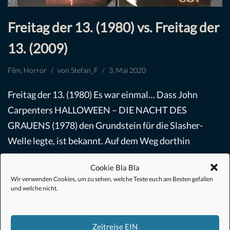
Freitag der 13. (1980) vs. Freitag der
13. (2009)
Film
,
Horror
von
Stefan_F
3. Mai 2020
Freitag der 13. (1980) Es war einmal… Dass John
Carpenters HALLOWEEN – DIE NACHT DES
GRAUENS (1978) den Grundstein für die Slasher-
Welle legte, ist bekannt. Auf dem Weg dorthin
gab…
Weiterlesen »
Cookie Bla Bla
Wir verwenden Cookies, um zu sehen, welche Texte euch am Besten gefallen
und welche nicht.
Zeitreise EIN