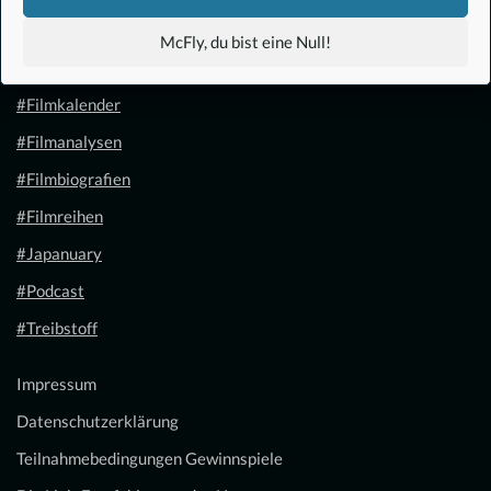
#Anime
McFly, du bist eine Null!
#1.21 Gigawatt
#Filmkalender
#Filmanalysen
#Filmbiografien
#Filmreihen
#Japanuary
#Podcast
#Treibstoff
Impressum
Datenschutzerklärung
Teilnahmebedingungen Gewinnspiele