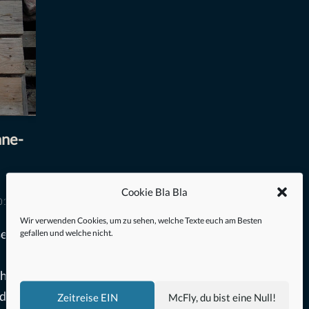
ane-
Cookie Bla Bla
2017
Wir verwenden Cookies, um zu sehen, welche Texte euch am Besten
e ins
gefallen und welche nicht.
chon
nd
Zeitreise EIN
McFly, du bist eine Null!