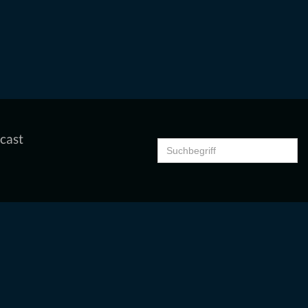
cast
Search
for: