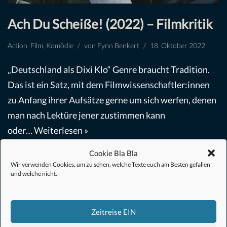
Ach Du Scheiße! (2022) – Filmkritik
Action
,
Film
,
Komödie
von
Fynn Benkert
18. Oktober 2022
„Deutschland als Dixi Klo“ Genre braucht Tradition.
Das ist ein Satz, mit dem Filmwissenschaftler:innen
zu Anfang ihrer Aufsätze gerne um sich werfen, denen
man nach Lektüre jener zustimmen kann
oder…
Weiterlesen »
Cookie Bla Bla
Wir verwenden Cookies, um zu sehen, welche Texte euch am Besten gefallen
und welche nicht.
Zeitreise EIN
#Anime