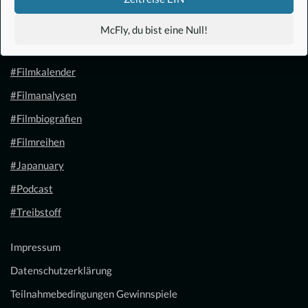
#Anime
McFly, du bist eine Null!
#1.21 Gigawatt
#Filmkalender
#Filmanalysen
#Filmbiografien
#Filmreihen
#Japanuary
#Podcast
#Treibstoff
Impressum
Datenschutzerklärung
Teilnahmebedingungen Gewinnspiele