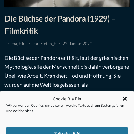
Die Büchse der Pandora (1929) –
Filmkritik
Drama
,
Film
von
Stefan_F
22. Januar 2020
Die Büchse der Pandora enthält, laut der griechischen
Mythologie, alle der Menschheit bis dahin verborgene
Übel, wie Arbeit, Krankheit, Tod und Hoffnung. Sie
wurden auf die Welt losgelassen, als
Pandora…
Weiterlesen »
Cookie Bla Bla
Wir verwenden Cookies, um zu sehen, welche Texte euch am Besten gefallen
und welche nicht.
Zeitreise EIN