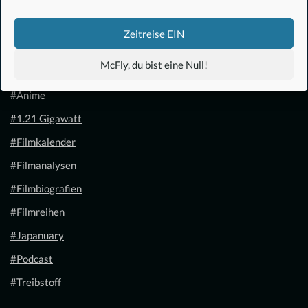
Zeitreise EIN
McFly, du bist eine Null!
#Anime
#1.21 Gigawatt
#Filmkalender
#Filmanalysen
#Filmbiografien
#Filmreihen
#Japanuary
#Podcast
#Treibstoff