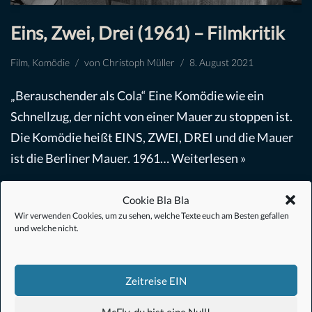
Eins, Zwei, Drei (1961) – Filmkritik
Film
,
Komödie
von
Christoph Müller
8. August 2021
„Berauschender als Cola“ Eine Komödie wie ein
Schnellzug, der nicht von einer Mauer zu stoppen ist.
Die Komödie heißt EINS, ZWEI, DREI und die Mauer
ist die Berliner Mauer. 1961…
Weiterlesen »
Cookie Bla Bla
Wir verwenden Cookies, um zu sehen, welche Texte euch am Besten gefallen
und welche nicht.
#Anime
Zeitreise EIN
#1.21 Gigawatt
McFly, du bist eine Null!