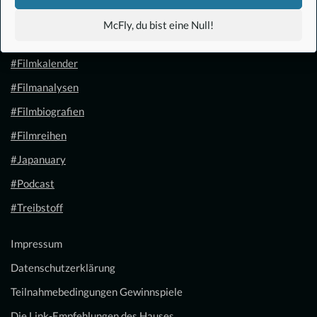
#Anime
McFly, du bist eine Null!
#1.21 Gigawatt
#Filmkalender
#Filmanalysen
#Filmbiografien
#Filmreihen
#Japanuary
#Podcast
#Treibstoff
Impressum
Datenschutzerklärung
Teilnahmebedingungen Gewinnspiele
Die Link-Empfehlungen des Hauses