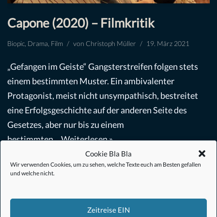
Capone (2020) – Filmkritik
Biopic
,
Drama
,
Film
von
Christoph Müller
19. März 2021
„Gefangen im Geiste“ Gangsterstreifen folgen stets
einem bestimmten Muster. Ein ambivalenter
Protagonist, meist nicht unsympathisch, bestreitet
eine Erfolgsgeschichte auf der anderen Seite des
Gesetzes, aber nur bis zu einem
bestimmten…
Weiterlesen »
Cookie Bla Bla
Wir verwenden Cookies, um zu sehen, welche Texte euch am Besten gefallen
und welche nicht.
Zeitreise EIN