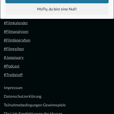
#Anime
McFly, du bist eine Null!
#1.21 Gigawatt
#Filmkalender
#Filmanalysen
#Filmbiografien
#Filmreihen
#Japanuary
#Podcast
#Treibstoff
Impressum
Datenschutzerklärung
Teilnahmebedingungen Gewinnspiele
Die Link-Empfehlungen des Hauses