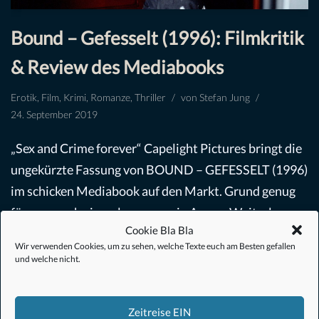
Bound – Gefesselt (1996): Filmkritik
& Review des Mediabooks
Erotik
,
Film
,
Krimi
,
Romanze
,
Thriller
von
Stefan Jung
24. September 2019
„Sex and Crime forever“ Capelight Pictures bringt die
ungekürzte Fassung von BOUND – GEFESSELT (1996)
im schicken Mediabook auf den Markt. Grund genug
für uns, noch einmal genauer ein Auge…
Weiterlesen »
Cookie Bla Bla
Wir verwenden Cookies, um zu sehen, welche Texte euch am Besten gefallen
und welche nicht.
Zeitreise EIN