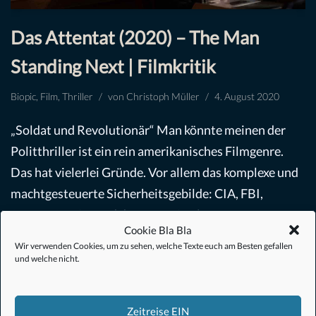
Das Attentat (2020) – The Man
Standing Next | Filmkritik
Biopic
,
Film
,
Thriller
von
Christoph Müller
4. August 2020
„Soldat und Revolutionär“ Man könnte meinen der
Politthriller ist ein rein amerikanisches Filmgenre.
Das hat vielerlei Gründe. Vor allem das komplexe und
machtgesteuerte Sicherheitsgebilde: CIA, FBI,
Secrets Service und dann…
Weiterlesen »
Cookie Bla Bla
Wir verwenden Cookies, um zu sehen, welche Texte euch am Besten gefallen
und welche nicht.
Zeitreise EIN