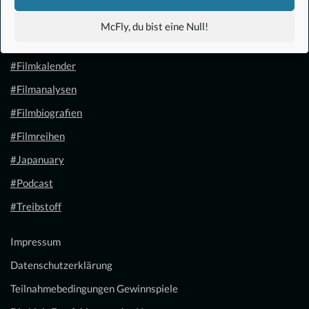
#Anime
McFly, du bist eine Null!
#1.21 Gigawatt
#Filmkalender
#Filmanalysen
#Filmbiografien
#Filmreihen
#Japanuary
#Podcast
#Treibstoff
Impressum
Datenschutzerklärung
Teilnahmebedingungen Gewinnspiele