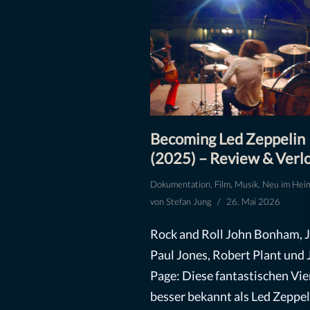
Becoming Led Zeppelin
(2025) – Review & Verl
Dokumentation
,
Film
,
Musik
,
Neu im Hei
von
Stefan Jung
26. Mai 2026
Rock and Roll John Bonham, 
Paul Jones, Robert Plant und
Page: Diese fantastischen Vier
besser bekannt als Led Zeppel