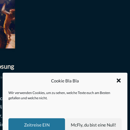
osung
mkino
Cookie Bla Bla
Wir verwenden Cookies, um zu sehen, welche Texte euch am Besten
John
gefallen und welche nicht.
 Jimmy
,
in,
Zeitreise EIN
McFly, du bist eine Null!