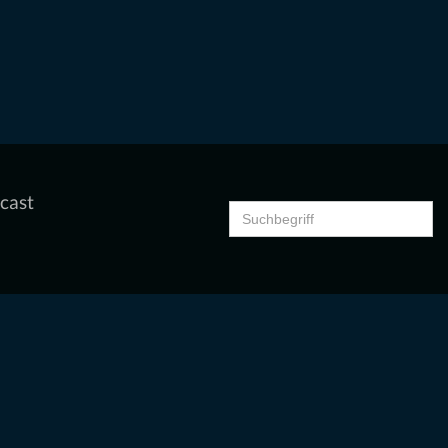
cast
Search
for: