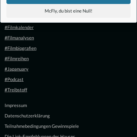
#Anime
McFly, du bist eine Null!
#1.21 Gigawatt
#Filmkalender
#Filmanalysen
#Filmbiografien
#Filmreihen
#Japanuary
#Podcast
#Treibstoff
Impressum
Datenschutzerklärung
Teilnahmebedingungen Gewinnspiele
Die Link-Empfehlungen des Hauses