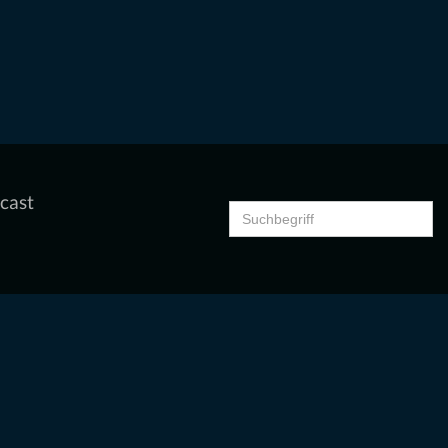
cast
Search
for: