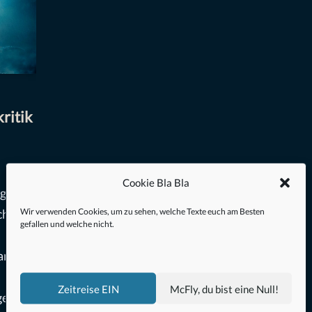
ritik
Cookie Bla Bla
rgang“
Wir verwenden Cookies, um zu sehen, welche Texte euch am Besten
ch:
gefallen und welche nicht.
ann
Zeitreise EIN
McFly, du bist eine Null!
gen