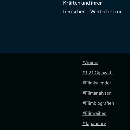
Kräften und ihrer
tierischen…
Weiterlesen »
#Anime
#1.21 Gigawatt
#Filmkalender
#Filmanalysen
#Filmbiografien
#Filmreihen
#Japanuary