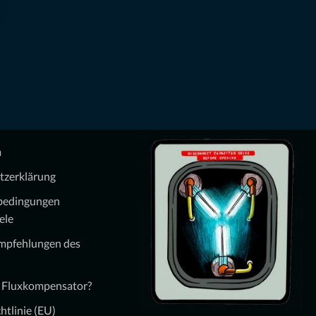
m
tzerklärung
bedingungen
ele
Empfehlungen des
n Fluxkompensator?
htlinie (EU)