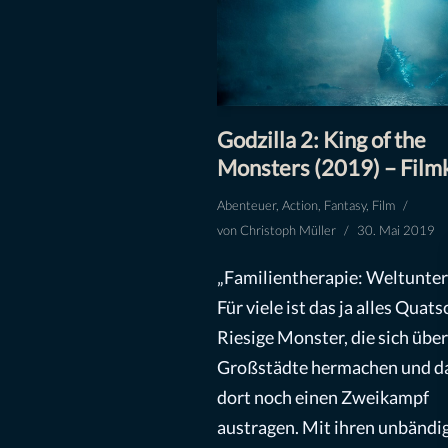
Godzilla 2: King of the
Monsters (2019) – Filmk
Abenteuer
,
Action
,
Fantasy
,
Film
von
Christoph Müller
30. Mai 2019
„Familientherapie: Weltunte
Für viele ist das ja alles Quats
Riesige Monster, die sich über
Großstädte hermachen und d
dort noch einen Zweikampf
austragen. Mit ihren unbändi