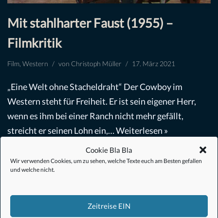
Mit stahlharter Faust (1955) –
Filmkritik
Film
,
Western
von
Christoph Müller
17. März 2021
„Eine Welt ohne Stacheldraht“ Der Cowboy im
Western steht für Freiheit. Er ist sein eigener Herr,
wenn es ihm bei einer Ranch nicht mehr gefällt,
streicht er seinen Lohn ein,…
Weiterlesen »
Cookie Bla Bla
Wir verwenden Cookies, um zu sehen, welche Texte euch am Besten gefallen
und welche nicht.
Zeitreise EIN
#Anime