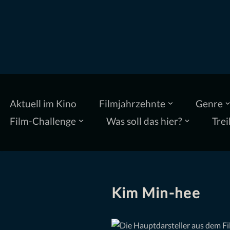
Zum
Inhalt
springen
Aktuell im Kino
Filmjahrzehnte
Genre
Film-Challenge
Was soll das hier?
Trei
Kim Min-hee