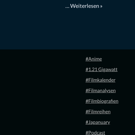
…
Weiterlesen »
#Anime
#1.21 Gigawatt
#Filmkalender
#Filmanalysen
#Filmbiografien
#Filmreihen
#Japanuary
#Podcast