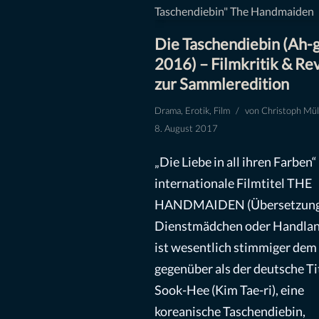
Die Taschendiebin (Ah-g
2016) – Filmkritik & Re
zur Sammleredition
Drama
,
Erotik
,
Film
von
Christoph Mül
8. August 2017
„Die Liebe in all ihren Farben“
internationale Filmtitel THE
HANDMAIDEN (Übersetzung
Dienstmädchen oder Handlan
ist wesentlich stimmiger dem
gegenüber als der deutsche Tit
Sook-Hee (Kim Tae-ri), eine
koreanische Taschendiebin,