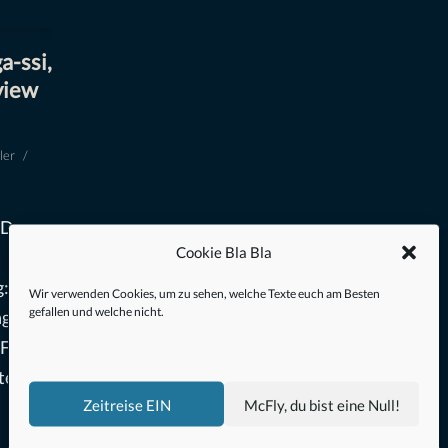
a-ssi,
view
ler
 Der
Cookie Bla Bla
:
Wir verwenden Cookies, um zu sehen, welche Texte euch am Besten
gefallen und welche nicht.
ger)
 Film
el.
Zeitreise EIN
McFly, du bist eine Null!