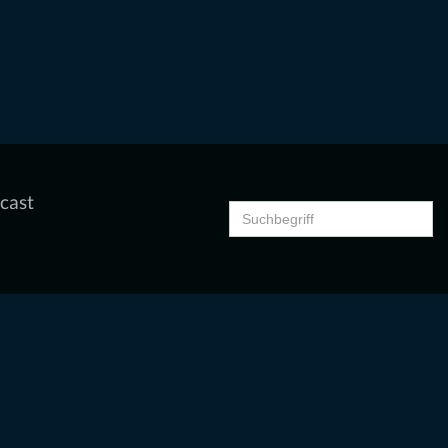
cast
Search
for: