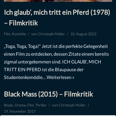
Ich glaub’, mich tritt ein Pferd (1978)
– Filmkritik
Film
,
Komödie
von
Christoph Müller
10. August 2023
„Toga, Toga, Toga!“ Jetzt ist die perfekte Gelegenheit
einen Film zu entdecken, dessen Zitate einem bereits
zigmal untergekommen sind. ICH GLAUB’, MICH
TRITT EIN PFERD ist die Blaupause der
Studentenkomödie…
Weiterlesen »
Black Mass (2015) – Filmkritik
Biopic
,
Drama
,
Film
,
Thriller
von
Christoph Müller
19. November 2017