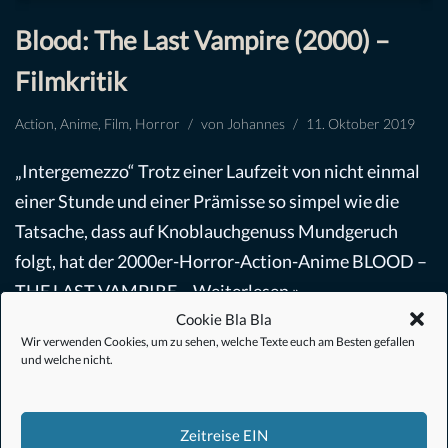
Blood: The Last Vampire (2000) –
Filmkritik
Action
,
Anime
,
Film
,
Horror
von
Johannes
11. Oktober 2019
„Intergemezzo“ Trotz einer Laufzeit von nicht einmal
einer Stunde und einer Prämisse so simpel wie die
Tatsache, dass auf Knoblauchgenuss Mundgeruch
folgt, hat der 2000er-Horror-Action-Anime BLOOD –
THE LAST VAMPIRE…
Weiterlesen »
Cookie Bla Bla
Wir verwenden Cookies, um zu sehen, welche Texte euch am Besten gefallen
und welche nicht.
Zeitreise EIN