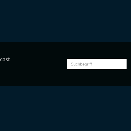
cast
Search
for: