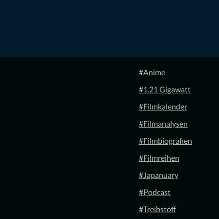
#Anime
#1.21 Gigawatt
#Filmkalender
#Filmanalysen
#Filmbiografien
#Filmreihen
#Japanuary
#Podcast
#Treibstoff