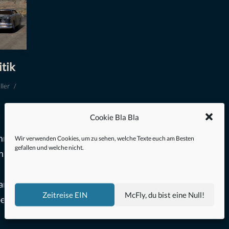
itik
ller
Cookie Bla Bla
immer
Wir verwenden Cookies, um zu sehen, welche Texte euch am Besten
gefallen und welche nicht.
n
.
an
Zeitreise EIN
McFly, du bist eine Null!
e,