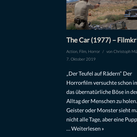
The Car (1977) – Filmkr
Action
,
Film
,
Horror
von
Christoph Mü
7. Oktober 2019
„Der Teufel auf Rädern“ Der
Horrorfilm versuchte schon 
das übernatürliche Böse in de
Alltag der Menschen zu holen
Geister oder Monster sieht m
nicht alle Tage, aber eine Pupp
…
Weiterlesen »