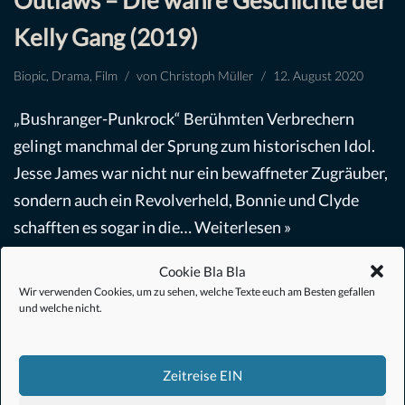
Outlaws – Die wahre Geschichte der
Kelly Gang (2019)
Biopic
,
Drama
,
Film
von
Christoph Müller
12. August 2020
„Bushranger-Punkrock“ Berühmten Verbrechern
gelingt manchmal der Sprung zum historischen Idol.
Jesse James war nicht nur ein bewaffneter Zugräuber,
sondern auch ein Revolverheld, Bonnie und Clyde
schafften es sogar in die…
Weiterlesen »
Cookie Bla Bla
Wir verwenden Cookies, um zu sehen, welche Texte euch am Besten gefallen
und welche nicht.
Zeitreise EIN
#Anime